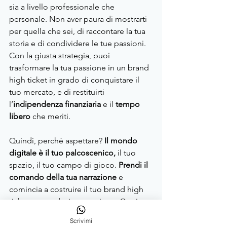
sia a livello professionale che 
personale. Non aver paura di mostrarti 
per quella che sei, di raccontare la tua 
storia e di condividere le tue passioni. 
Con la giusta strategia, puoi 
trasformare la tua passione in un brand 
high ticket in grado di conquistare il 
tuo mercato, e di restituirti 
l’
indipendenza finanziaria
 e il 
tempo 
libero
 che meriti. 
Quindi, perché aspettare?
 Il mondo 
digitale è il tuo palcoscenico, 
il tuo 
spazio, il tuo campo di gioco. 
Prendi il 
comando della tua narrazione 
e 
comincia a costruire il tuo brand high 
ticket con audacia e passione. Ogni 
azione conta, ogni interazione è un 
Scrivimi
passo avanti verso il successo. Che tu 