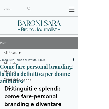
BARONI SARA
- Brand Journalist -
Post
All Posts
7 mag 2024
Tempo di lettura: 5 min
All Posts
Come fare personal branding:
Aborto
la guida definitiva per donne
ambiziose
Diritti delle donne
Distinguiti e splendi: 
Branding
come fare personal 
Giornalismo femminista
branding e diventare 