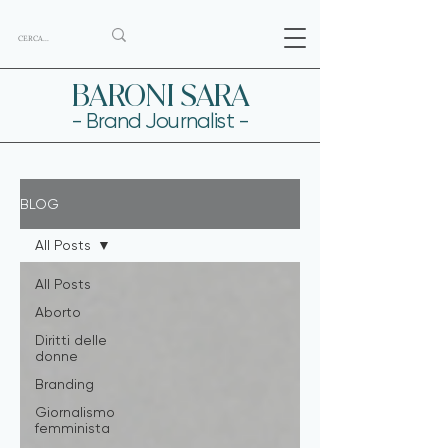
BARONI SARA
- Brand Journalist -
BLOG
All Posts
All Posts
Aborto
Diritti delle
donne
Branding
Giornalismo
femminista