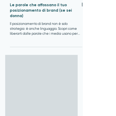
Le parole che affossano il tuo
posizionamento di brand (se sei
donna)
Il posizionamento di brand non è solo
strategia: è anche linguaggio. Scopri come
liberarti dalle parole che i media usano per
ridurre le donne e costruisci un
posizionamento femminista e high ticket.