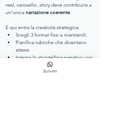
reel, carosello, story deve contribuire a 
un’unica 
narrazione coerente
.
E qui entra la creatività strategica:
Scegli 3 format fissi e mantienili.
Pianifica rubriche che diventano 
attese.
Integra lo storytelling narrativo con 
informazioni di valore per la tua 
Scrivimi
audience, come farebbe una 
giornalista.
👉 Il tuo feed non è il mercatino delle 
pulci dei tuoi post. È un archivio di 
identità che genera valore nel tempo.