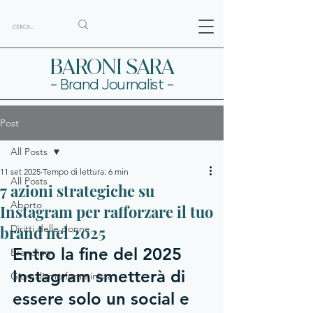
BARONI SARA
- Brand Journalist -
Post
All Posts
11 set 2025
Tempo di lettura: 6 min
All Posts
7 azioni strategiche su
Aborto
Instagram per rafforzare il tuo
brand nel 2025
Diritti delle donne
Entro la fine del 2025 
Branding
Instagram smetterà di 
Giornalismo femminista
essere solo un social e 