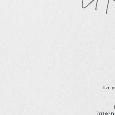
La p
intern