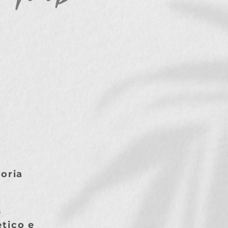
oria
e
etico e