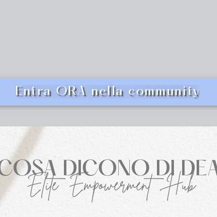
Entra ORA nella community
COSA DICONO DI DE
Élite Empowerment Hub