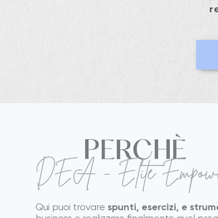
r
PERCHÈ
DEA - Élite Èmpow
spunti, esercizi, e strum
​Qui puoi trovare