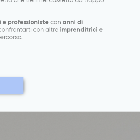
getto che tieni nel cassetto da troppo
 e professioniste
anni di
con
imprenditrici e
 confrontarti con altre
percorso.