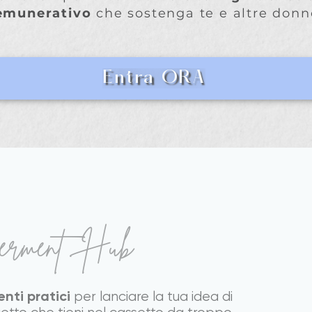
emunerativo
che sostenga te e altre donn
Entra ORA
erment Hub
enti pratici
per lanciare la tua idea di