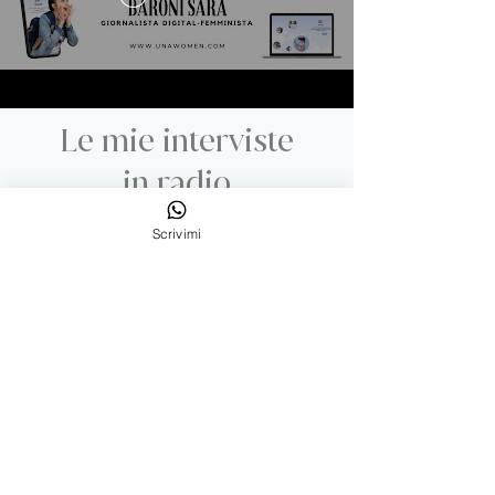
Le mie interviste
in radio
Scrivimi
NON UN'ALTRA NEWSLETTER
CONTENUTI PRO, EVENTI ESCLUSIVI,
ISPIRAZIONI E CONSIGLI PER VIVERE DA
NOMADE DIGITALE
CREANDO UN
BUSINESS
SERENO
CHE
AIUTA
ALTRE
DONNE
Nome