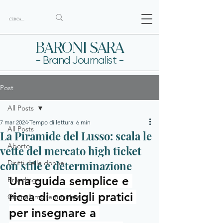
BARONI SARA
- Brand Journalist -
Post
All Posts
7 mar 2024
Tempo di lettura: 6 min
All Posts
La Piramide del Lusso: scala le
Aborto
vette del mercato high ticket
con stile e determinazione
Diritti delle donne
Una guida semplice e 
Branding
ricca di consigli pratici 
Giornalismo femminista
per insegnare a 