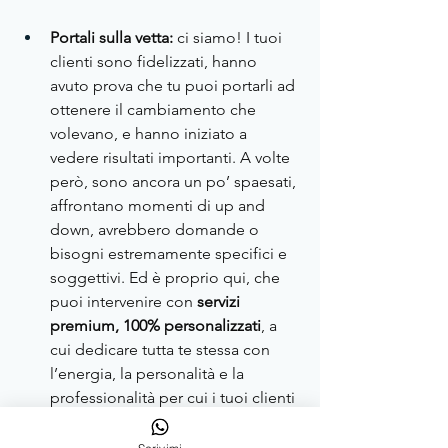
Portali sulla vetta:
 ci siamo! I tuoi 
clienti sono fidelizzati, hanno 
avuto prova che tu puoi portarli ad 
ottenere il cambiamento che 
volevano, e hanno iniziato a 
vedere risultati importanti. A volte 
però, sono ancora un po’ spaesati, 
affrontano momenti di up and 
down, avrebbero domande o 
bisogni estremamente specifici e 
soggettivi. Ed è proprio qui, che 
puoi intervenire con 
servizi 
premium, 100% personalizzati
, a 
cui dedicare tutta te stessa con 
l’energia, la personalità e la 
professionalità per cui i tuoi clienti 
ti hanno scelta. Devi far 
comprendere loro che si, 