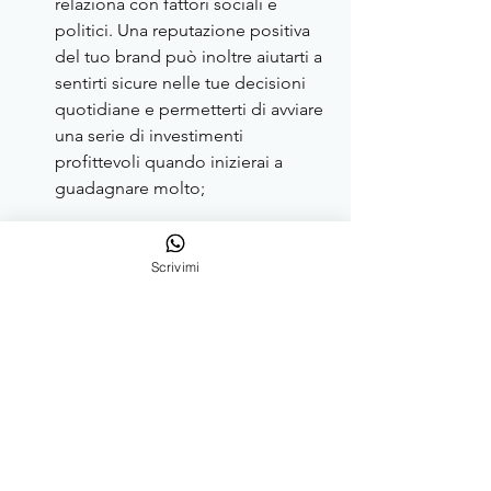
relaziona con fattori sociali e 
politici. Una reputazione positiva 
del tuo brand può inoltre aiutarti a 
sentirti sicure nelle tue decisioni 
quotidiane e permetterti di avviare 
una serie di investimenti 
profittevoli quando inizierai a 
guadagnare molto;
i media ti ameranno: 
le donne 
imprenditrici sono estremamente 
Scrivimi
amate dai media, e godono di 
pubblicità gratuite su riviste e 
canali importanti
. Spesso i 
giornalisti amano fare 
pinkwashing, ma se avrai una 
brand reputation high ticket potrai 
dire le tua e far si che la tua storia 
sia scritta e raccontata come meriti;