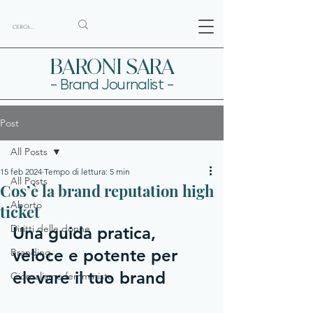
BARONI SARA
- Brand Journalist -
Post
All Posts
15 feb 2024
Tempo di lettura: 5 min
All Posts
Cos’è la brand reputation high
Aborto
ticket
Diritti delle donne
Una guida pratica, 
veloce e potente per 
Branding
elevare il tuo brand
Giornalismo femminista