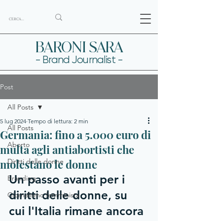
BARONI SARA
- Brand Journalist -
Post
All Posts
5 lug 2024
Tempo di lettura: 2 min
All Posts
Germania: fino a 5.000 euro di
Aborto
multa agli antiabortisti che
molestano le donne
Diritti delle donne
Un passo avanti per i 
Branding
diritti delle donne, su 
Giornalismo femminista
cui l'Italia rimane ancora 