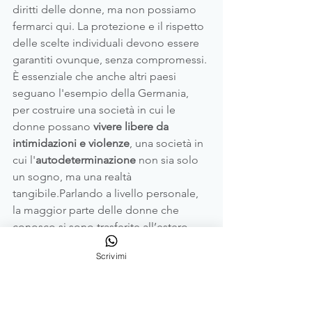
diritti delle donne, ma non possiamo 
fermarci qui. La protezione e il rispetto 
delle scelte individuali devono essere 
garantiti ovunque, senza compromessi. 
È essenziale che anche altri paesi 
seguano l'esempio della Germania, 
per costruire una società in cui le 
donne possano 
vivere libere da 
intimidazioni e violenze
, una società in 
cui l'
autodeterminazione
 non sia solo 
un sogno, ma una realtà 
tangibile.Parlando a livello personale, 
la maggior parte delle donne che 
conosco si sono trasferite all’estero 
anche per motivazioni simili. E non 
Scrivimi
posso fare a meno di chiedermi se farò 
lo stesso anch’io. 