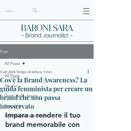
BARONI SARA
- Brand Journalist -
Post
All Posts
3 set 2024
Tempo di lettura: 5 min
All Posts
Cos'è la Brand Awareness? La
Aborto
guida femminista per creare un
brand che non passa
Diritti delle donne
inosservato
Branding
Impara a rendere il tuo 
Giornalismo femminista
brand memorabile con 