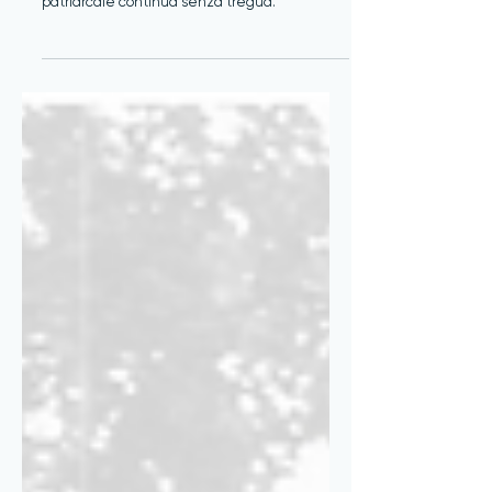
Anna Sviridenko strangolata e ritrovata nel
furgone di Andrea Paltrinieri. La violenza
patriarcale continua senza tregua.