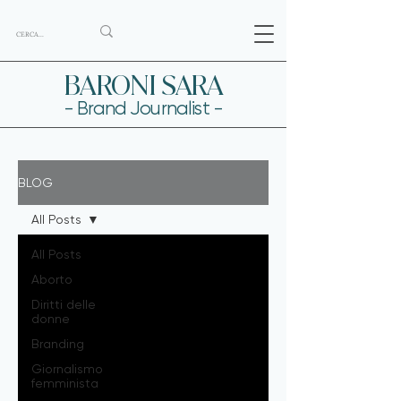
BARONI SARA
- Brand Journalist -
BLOG
All Posts
All Posts
Aborto
Diritti delle
donne
Branding
Giornalismo
femminista