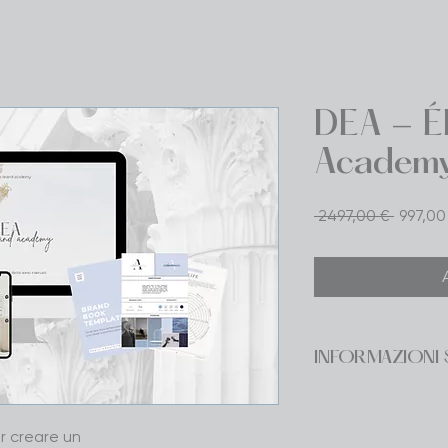
DEA - Él
Academ
Prezzo
 2497,00 € 
997,00
regola
INFORMAZIONI
Il 10% del tuo inves
antiviolenza italiani.
r creare un 