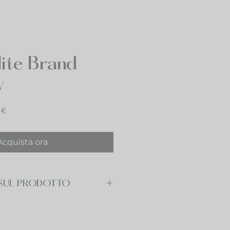
ite Brand
y
Prezzo
 €
re
scontato
Acquista ora
 SUL PRODOTTO
timento andrà ai centri 