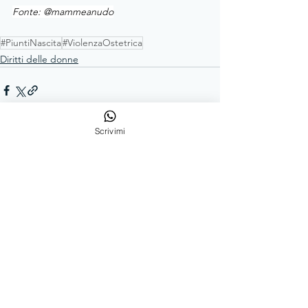
Fonte: @mammeanudo
#PiuntiNascita
#ViolenzaOstetrica
Diritti delle donne
Scrivimi
Mostra tutti
Post recenti