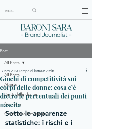
BARONI SARA
- Brand Journalist -
Post
All Posts
17 nov 2023
Tempo di lettura: 2 min
All Posts
Giochi di competitività sui
Aborto
corpi delle donne: cosa c’è
dietro le percentuali dei punti
Diritti delle donne
nascita
Branding
Sotto le apparenze 
Giornalismo femminista
statistiche: i rischi e i 