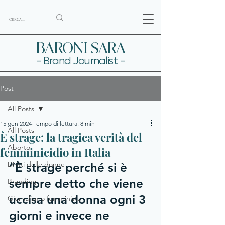
BARONI SARA
- Brand Journalist -
Post
All Posts
15 gen 2024
Tempo di lettura: 8 min
All Posts
È strage: la tragica verità del
Aborto
femminicidio in Italia
Diritti delle donne
“È strage perché si è 
sempre detto che viene 
Branding
uccisa una donna ogni 3 
Giornalismo femminista
giorni e invece ne 