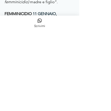
femminicidio)
 madre e figlio”.
FEMMINICIDIO 
11 GENNAIO, 
VALFLORIANA (TRENTO)
Una donna
(a caso, vedi la pagina 
Scrivimi
Instagram 
@ladonnaacaso)
 di 38 anni, 
Ester Palmieri
, è stata uccisa dal marito 
46enne, Igor Moser,
 che poi si è tolto 
la vita 
(inizia a sentirti in pena per lui)
, 
impiccandosi. 
Alla base della tragedia 
(dell’atto sistemico, cadenzale e 
perenne)
 problemi coniugali 
(la cultura 
patriarcale che ha spinto l’uomo a voler 
esercitare un potere autoconferitosi e 
uccidere la moglie)
: l'uomo, che 
non 
accettava la separazione 
(qui puoi 
iniziare ad accusare la donna di aver 
lasciato un marito violento, è colpa sua 
che lo ha ferito povero cucciolo 