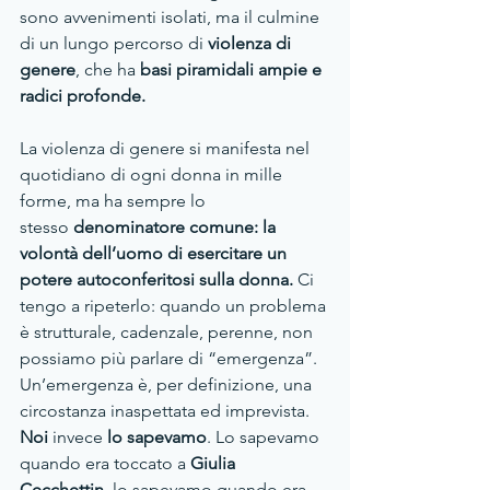
sono avvenimenti isolati, ma il culmine 
di un lungo percorso di 
violenza di 
genere
, che ha 
basi piramidali ampie e 
radici profonde.
La violenza di genere si manifesta nel 
quotidiano di ogni donna in mille 
forme, ma ha sempre lo 
stesso 
denominatore comune: la 
volontà dell’uomo di esercitare un 
potere autoconferitosi sulla donna. 
Ci 
tengo a ripeterlo: quando un problema 
è strutturale, cadenzale, perenne, non 
possiamo più parlare di “emergenza”. 
Un’emergenza è, per definizione, una 
circostanza inaspettata ed imprevista. 
Noi 
invece
 lo sapevamo
. Lo sapevamo 
quando era toccato a 
Giulia 
Cecchettin
, lo sapevamo quando era 