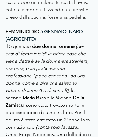
scale dopo un malore. In realtà l'aveva 
colpita a morte utilizzando un utensile 
preso dalla cucina, forse una padella.
FEMMINICIDIO 
5 GENNAIO, NARO 
(AGRIGENTO)
Il 5 gennaio 
due donne romene 
(nei 
casi di femminicidi la prima cosa che 
viene detta è se la donna era straniera, 
mamma, o se praticava una 
professione “poco consona” ad una 
donna, come a dire che esistono 
vittime di serie A e di serie B),
 la 
56enne 
Maria Russ
 e la 58enne 
Delia 
Zarniscu
, sono state trovate morte in 
due case poco distanti tra loro. Per il 
delitto è stato arrestato un 24enne loro 
connazionale 
(conta solo la razza)
, 
Omar Edgar Nedelcov. Una delle due è 