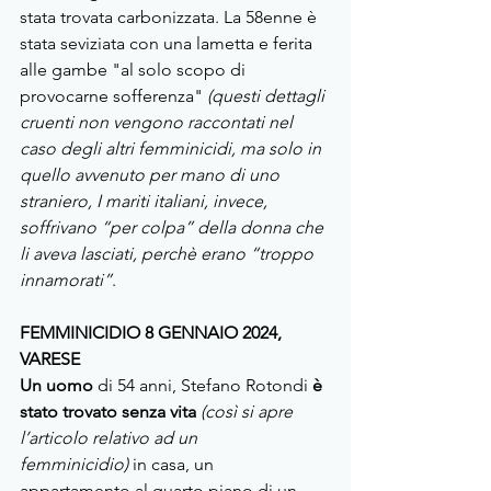
stata trovata carbonizzata. La 58enne è 
stata seviziata con una lametta e ferita 
alle gambe "al solo scopo di 
provocarne sofferenza" 
(questi dettagli 
cruenti non vengono raccontati nel 
caso degli altri femminicidi, ma solo in 
quello avvenuto per mano di uno 
straniero, I mariti italiani, invece, 
soffrivano “per colpa” della donna che 
li aveva lasciati, perchè erano “troppo 
innamorati”
.
FEMMINICIDIO 8 GENNAIO 2024, 
VARESE
Un uomo 
di 54 anni, Stefano Rotondi 
è 
stato trovato senza vita
(così si apre 
l’articolo relativo ad un 
femminicidio)
 in casa, un 
appartamento al quarto piano di un 